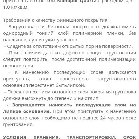
присыпать его песком
Monopol Quartz
с расходом 0,5 -
1,0 кг/кв.м.
Требования к качеству финишного покрытия
- Загрунтованная бетонная поверхность должна иметь
однородный тонкий слой полимерной пленки, без
наплывов, луж и сухих участков.
- Следите за отсутствием открытых пор на поверхности.
- При наличии данных дефектов процесс грунтования
следует повторить, после достаточной полимеризации
первого слоя.
- К нанесению последующих слоев допускается
приступать, когда поверхность загрунтованного
основания перестанет бытьлипкой.
- Перед нанесением основного слоя покрытия грунтовка
должна высохнуть до степени 3 на отлип.
-
Запрещается наносить последующие слои на
липкое основание.
При этом приступать к нанесению
основного слоя необходимо не позднее 24 часов после
грунтования.
УСЛОВИЯ ХРАНЕНИЯ, ТРАНСПОРТИРОВКИ. СРОК