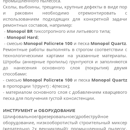
промышленного пылесоса.
Сколы, выбоины, трещины, крупные дефекты в виде пор
и раковин необходимо отремонтировать с
использованием подходящих для конкретной задачи
ремонтных составов, например:
-
Monopol BR
тиксотропного или литьевого типа;
-
Monopol Hard
;
- смесью
Monopol Policrete 100
и песка
Monopol Quartz
.
Ремонтные работы выполнять в строгом соответствии с
технологическими картами на указанные материалы.
Штробы (анкерные пропилы) грунтуются и заполняются
до нанесения основного слоя (покрытия) двумя
способами:
- смесью
Monopol Policrete 100
и песка
Monopol Quartz
в пропорции 1(грунт) : 4(песок);
- материалом основного слоя c добавлением кварцевого
песка для получения густой консистенции.
ИНСТРУМЕНТ и ОБОРУДОВАНИЕ
Шлифовальное/фрезеровальное/дробеструйное
оборудование, низкооборотистый строительный миксер
(желательно 2х венчиковый); промышленный пылесос,