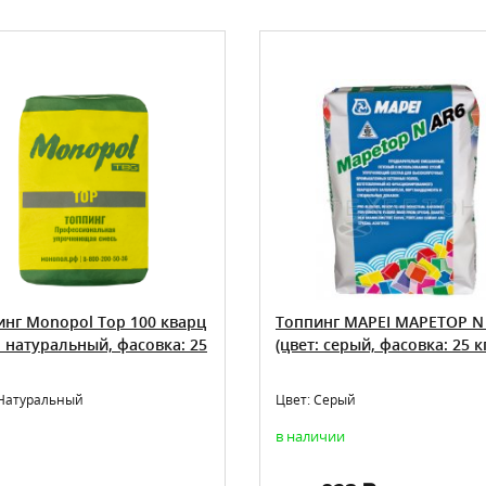
инг Monopol Top 100 кварц
Топпинг MAPEI MAPETOP N
: натуральный, фасовка: 25
(цвет: серый, фасовка: 25 к
 Натуральный
Цвет: Серый
в наличии