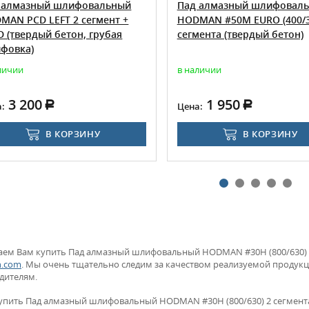
алмазный шлифовальный
Пад алмазный шлифоваль
AN PCD LEFT 2 сегмент +
HODMAN #50M EURO (400/35
 (твердый бетон, грубая
сегмента (твердый бетон)
овка)
ичии
в наличии
3 200
1 950
:
Цена:
В КОРЗИНУ
В КОРЗИНУ
аем Вам купить Пад алмазный шлифовальный HODMAN #30H (800/630) 2 
n.com
. Мы очень тщательно следим за качеством реализуемой продук
дителям.
упить Пад алмазный шлифовальный HODMAN #30H (800/630) 2 сегмента