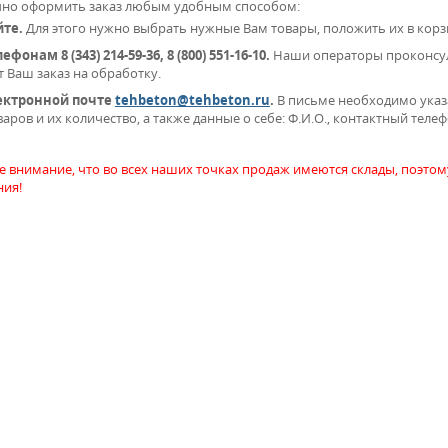
чно оформить заказ любым удобным способом:
йте.
Для этого нужно выбрать нужные Вам товары, положить их в корз
ефонам 8 (343) 214-59-36, 8 (800) 551-16-10.
Наши операторы проконсуль
 Ваш заказ на обработку.
ектронной почте
tehbeton@tehbeton.ru
.
В письме необходимо указ
аров и их количество, а также данные о себе: Ф.И.О., контактный телефо
е внимание, что во всех наших точках продаж имеются склады, поэто
ия!