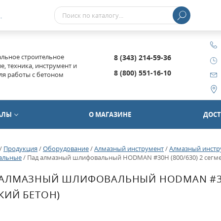
..
льное строительное
8 (343) 214-59-36
, техника, инструмент и
8 (800) 551-16-10
ля работы с бетоном
АЛЫ
О МАГАЗИНЕ
ДОСТ
/
Продукция
/
Оборудование
/
Алмазный инструмент
/
Алмазный инстр
альные
/
Пад алмазный шлифовальный HODMAN #30H (800/630) 2 сегме
АЛМАЗНЫЙ ШЛИФОВАЛЬНЫЙ HODMAN #30H 
КИЙ БЕТОН)