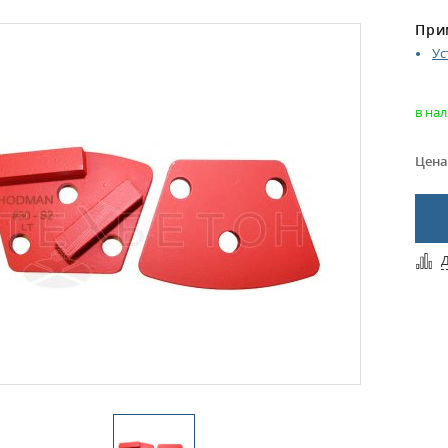
При
Ус
в на
Цена