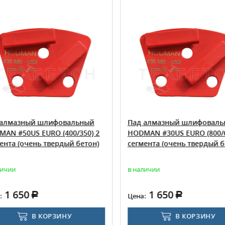
алмазный шлифовальный
Пад алмазный шлифоваль
AN #50US EURO (400/350) 2
HODMAN #30US EURO (800/6
ента (очень твердый бетон)
сегмента (очень твердый б
ичии
в наличии
1 650
1 650
:
Цена:
В КОРЗИНУ
В КОРЗИНУ