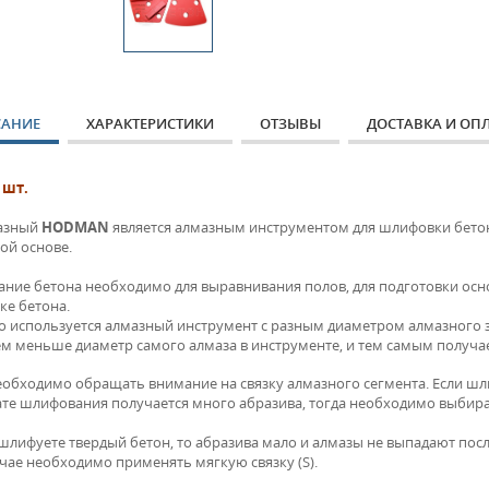
АНИЕ
ХАРАКТЕРИСТИКИ
ОТЗЫВЫ
ДОСТАВКА И ОП
 шт.
азный
HODMAN
является алмазным инструментом для шлифовки бетон
ой основе.
ние бетона необходимо для выравнивания полов, для подготовки осн
ке бетона.
го используется алмазный инструмент с разным диаметром алмазного з
тем меньше диаметр самого алмаза в инструменте, и тем самым получа
еобходимо обращать внимание на связку алмазного сегмента. Если шл
ате шлифования получается много абразива, тогда необходимо выбират
шлифуете твердый бетон, то абразива мало и алмазы не выпадают посл
учае необходимо применять мягкую связку (S).