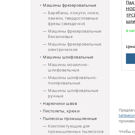
вальный
Пад алмазный шлифовальный
Пад 
Машины фрезеровальные
0/630) 2
HODMAN #30M EURO (800/630) 2
HODM
Барабаны, кожухи, ножи,
н)
сегмента (твердый бетон)
1PCD
ламели, твердосплавные
шлиф
фрезы (звездочки)
в наличии
в нал
Машины фрезеровальные
бензиновые
Машины фрезеровальные
1 950
Цена:
Цена
электрические
Машины шлифовальные
НУ
В КОРЗИНУ
Машины мозаично-
шлифовальные
Машины шлифовально-
полировальные
Машины шлифовальные
ручные
Нарезчики швов
Предлаг
Пистолеты, крюки
tehbeto
Пылесосы промышленные
произво
Комплектующие для
промышленных пылесосов
Чтобы к