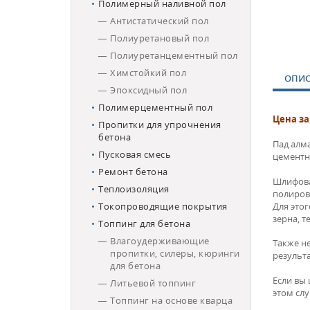
Полимерный наливной пол
Антистатический пол
Полиуретановый пол
Полиуретанцементный пол
Химстойкий пол
ОПИС
Эпоксидный пол
Полимерцементный пол
Цена за
Пропитки для упрочнения
бетона
Пад алм
Пусковая смесь
цементн
Ремонт бетона
Шлифова
Теплоизоляция
полиров
Для это
Токопроводящие покрытия
зерна, 
Топпинг для бетона
Влагоудерживающие
Также н
пропитки, силеры, кюринги
результ
для бетона
Если вы 
Литьевой топпинг
этом сл
Топпинг на основе кварца