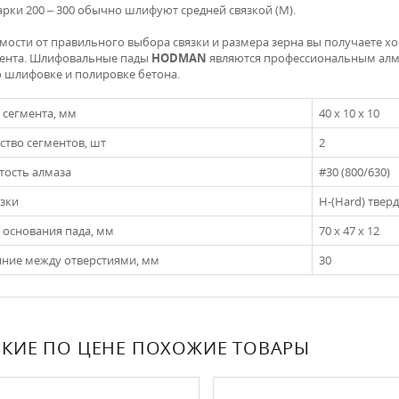
арки 200 – 300 обычно шлифуют средней связкой (М).
имости от правильного выбора связки и размера зерна вы получаете 
ента. Шлифовальные пады
HODMAN
являются профессиональным алм
о шлифовке и полировке бетона.
 сегмента, мм
40 х 10 х 10
ство сегментов, шт
2
тость алмаза
#30 (800/630)
язки
Н-(Hard) твер
 основания пада, мм
70 х 47 х 12
яние между отверстиями, мм
30
КИЕ ПО ЦЕНЕ ПОХОЖИЕ ТОВАРЫ