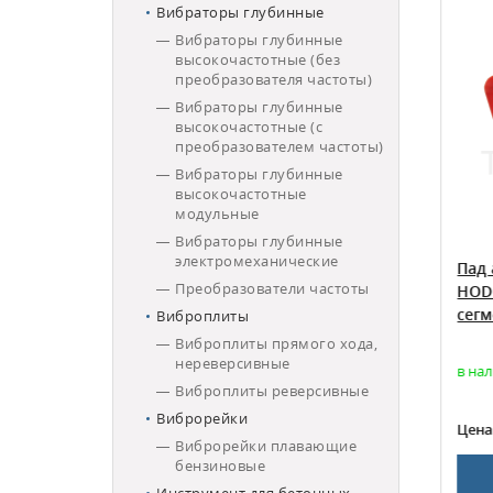
Вибраторы глубинные
Вибраторы глубинные
высокочастотные (без
преобразователя частоты)
Вибраторы глубинные
высокочастотные (с
преобразователем частоты)
Вибраторы глубинные
высокочастотные
модульные
Вибраторы глубинные
электромеханические
вальный
Пад алмазный шлифовальный
Пад 
Преобразователи частоты
сегмента +
HODMAN #100US EURO (160/125) 2
HODM
грубая
сегмента (очень твердый бетон)
сегм
Виброплиты
Виброплиты прямого хода,
нереверсивные
в наличии
в нал
Виброплиты реверсивные
Виброрейки
1 650
Цена:
Цена
Виброрейки плавающие
бензиновые
НУ
В КОРЗИНУ