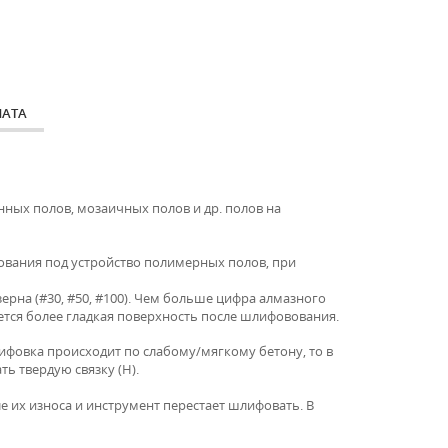
ЛАТА
ных полов, мозаичных полов и др. полов на
ования под устройство полимерных полов, при
ерна (#30, #50, #100). Чем больше цифра алмазного
ется более гладкая поверхность после шлифовования.
ифовка происходит по слабому/мягкому бетону, то в
ь твердую связку (Н).
е их износа и инструмент перестает шлифовать. В