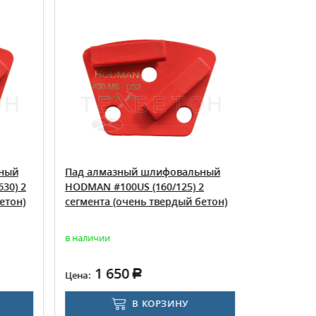
ный
Пад алмазный шлифовальный
Пад алма
30) 2
HODMAN #100US (160/125) 2
HODMAN #5
етон)
сегмента (очень твердый бетон)
сегмента 
в наличии
в наличии
1 650
1 6
Цена:
Цена:
В КОРЗИНУ