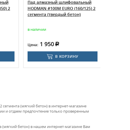
ный
Пад алмазный шлифовальный
Пад алма
0) 2
HODMAN #100M EURO (160/125) 2
HODMAN #3
сегмента (твердый бетон)
сегмента 
в наличии
в наличии
1 950
1 6
Цена:
Цена:
В КОРЗИНУ
сегмента (мягкий бетон) в интернет-магазине
ции и отдаем предпочтение только проверенным
 (мягкий бетон) в нашем интернет-магазине Вам