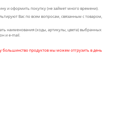
ину и оформить покупку (не займет много времени).
тируют Вас по всем вопросам, связанным с товаром,
ать наименования (коды, артикулы, цвета) выбранных
н и e-mail.
му большинство продуктов мы можем отгрузить в день