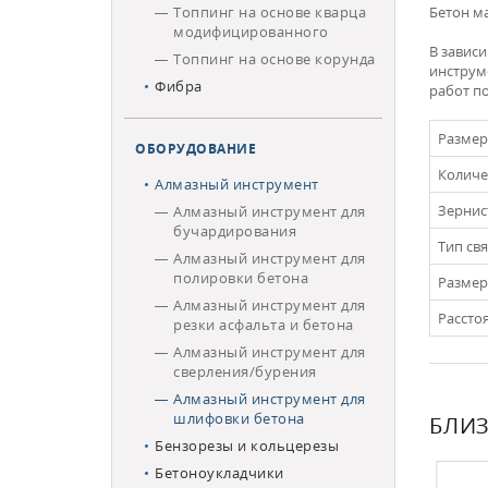
Топпинг на основе кварца
Бетон м
модифицированного
В завис
Топпинг на основе корунда
инструм
Фибра
работ п
Размер
ОБОРУДОВАНИЕ
Количе
Алмазный инструмент
Зернис
Алмазный инструмент для
бучардирования
Тип св
Алмазный инструмент для
полировки бетона
Размер
Алмазный инструмент для
Рассто
резки асфальта и бетона
Алмазный инструмент для
сверления/бурения
Алмазный инструмент для
шлифовки бетона
БЛИЗ
Бензорезы и кольцерезы
Бетоноукладчики