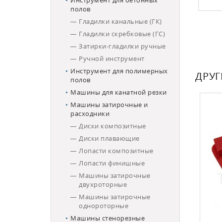
Инструмент для бетонных
полов
Гладилки канальные (ГК)
Гладилки скребковые (ГС)
Затирки-гладилки ручные
Ручной инструмент
Инструмент для полимерных
ДРУ
полов
Машины для канатной резки
ХИТ ПРОДАЖ
Машины затирочные и
расходники
Диски композитные
Диски плавающие
Лопасти композитные
Лопасти финишные
Машины затирочные
двухроторные
Машины затирочные
однороторные
Машины стенорезные